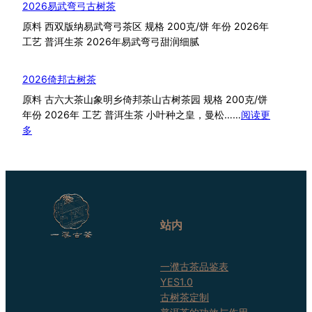
2026易武弯弓古树茶
踪
原料 西双版纳易武弯弓茶区 规格 200克/饼 年份 2026年
老
工艺 普洱生茶 2026年易武弯弓甜润细腻
班
章
2026倚邦古树茶
原料 古六大茶山象明乡倚邦茶山古树茶园 规格 200克/饼
年份 2026年 工艺 普洱生茶 小叶种之皇，曼松……
阅读更
：
多
2026
倚
邦
古
树
茶
站内
一濮古茶品鉴表
YES1.0
古树茶定制