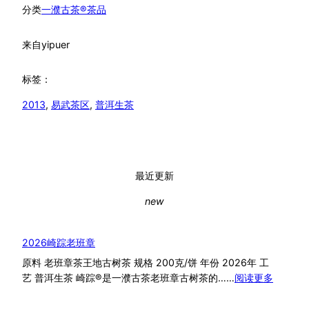
分类
一濮古茶®茶品
来自
yipuer
标签：
2013
, 
易武茶区
, 
普洱生茶
最近更新
new
2026崎踪老班章
原料 老班章茶王地古树茶 规格 200克/饼 年份 2026年 工
：
艺 普洱生茶 崎踪®是一濮古茶老班章古树茶的……
阅读更多
2026
崎