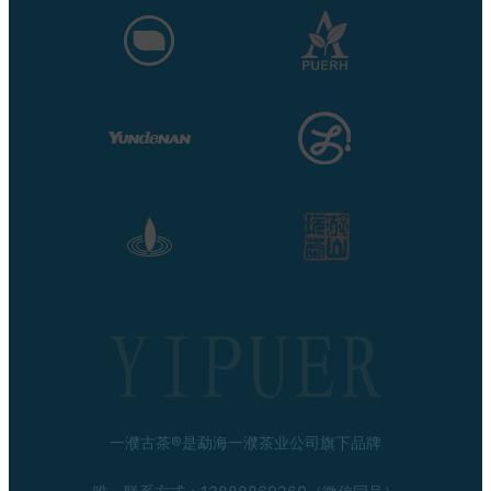
一濮古茶®是勐海一濮茶业公司旗下品牌