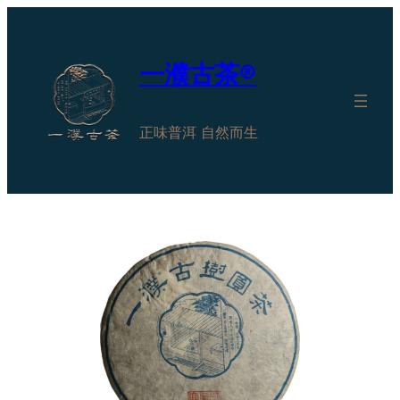
跳
至
内
一濮古茶®
容
正味普洱 自然而生