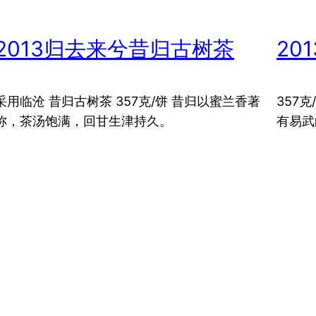
2013归去来兮昔归古树茶
20
采用临沧 昔归古树茶 357克/饼 昔归以蜜兰香著
357
称，茶汤饱满，回甘生津持久。
有易武