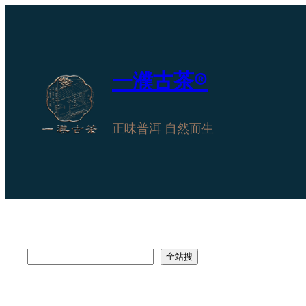
跳
至
内
容
一濮古茶®
正味普洱 自然而生
搜
全站搜
索