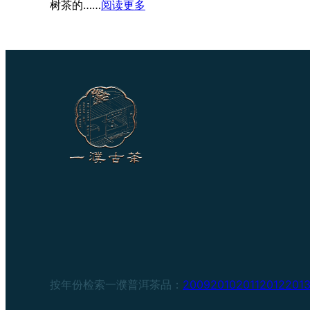
：
树茶的……
阅读更多
2026
崎
踪
老
班
章
按年份检索一濮普洱茶品：
2009
2010
2011
2012
201