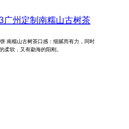
13广州定制南糯山古树茶
克/饼 南糯山古树茶口感：细腻而有力，同时
的柔软，又有勐海的阳刚。