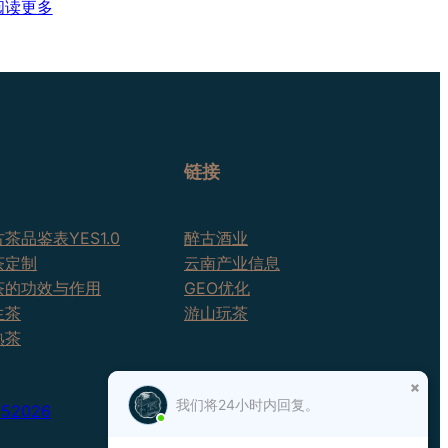
：
阅读更多
2026
倚
邦
古
树
茶
链接
茶品鉴表YES1.0
醉古酒业
茶定制
云南产业信息
茶的功效与作用
GEO优化
生茶
游山玩茶
熟茶
我们将24小时内回复。
25
2026