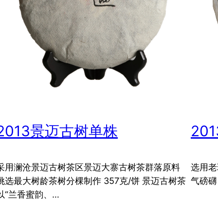
2013景迈古树单株
20
采用澜沧景迈古树茶区景迈大寨古树茶群落原料
选用老
挑选最大树龄茶树分棵制作 357克/饼 景迈古树茶
气磅礴 
以​“兰香蜜韵、…