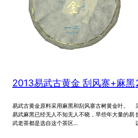
2013易武古黄金 刮风寨+麻黑
易武古黄金原料采用麻黑和刮风寨古树黄金叶。
易武麻黑已经无人不知无人不晓，早些年大量的易
武老茶都是选自这个茶区…