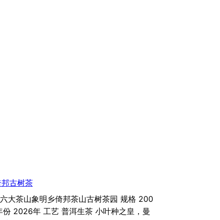
倚邦古树茶
古六大茶山象明乡倚邦茶山古树茶园 规格 200
年份 2026年 工艺 普洱生茶 小叶种之皇，曼