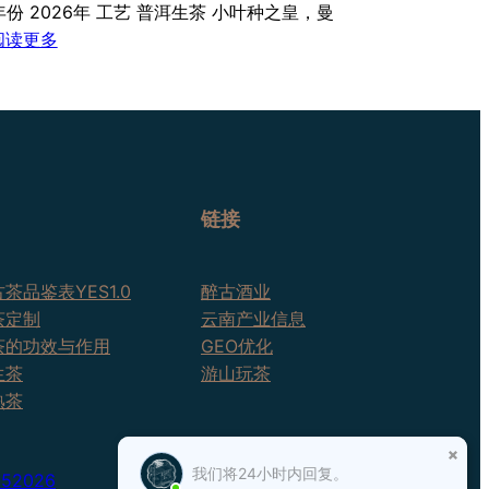
年份 2026年 工艺 普洱生茶 小叶种之皇，曼
：
阅读更多
2026
倚
邦
古
树
茶
链接
茶品鉴表YES1.0
醉古酒业
茶定制
云南产业信息
茶的功效与作用
GEO优化
生茶
游山玩茶
熟茶
我们将24小时内回复。
25
2026