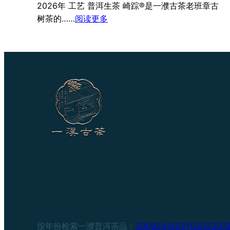
2026年 工艺 普洱生茶 崎踪®是一濮古茶老班章古
：
树茶的……
阅读更多
2026
崎
踪
老
班
章
按年份检索一濮普洱茶品：
2009
2010
2011
2012
201