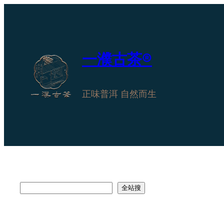
跳
至
内
容
一濮古茶®
正味普洱 自然而生
搜
全站搜
索