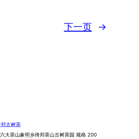
下一页
→
倚邦古树茶
古六大茶山象明乡倚邦茶山古树茶园 规格 200