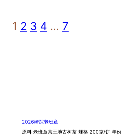
1
2
3
4
…
7
2026崎踪老班章
原料 老班章茶王地古树茶 规格 200克/饼 年份