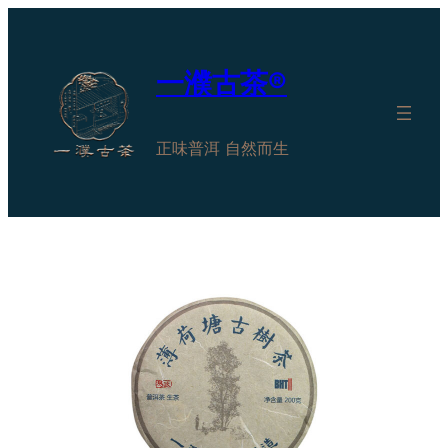
跳
至
内
一濮古茶®
容
正味普洱 自然而生