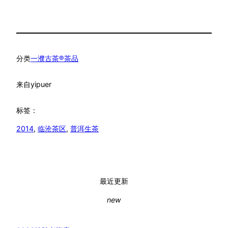
分类
一濮古茶®茶品
来自
yipuer
标签：
2014
, 
临沧茶区
, 
普洱生茶
最近更新
new