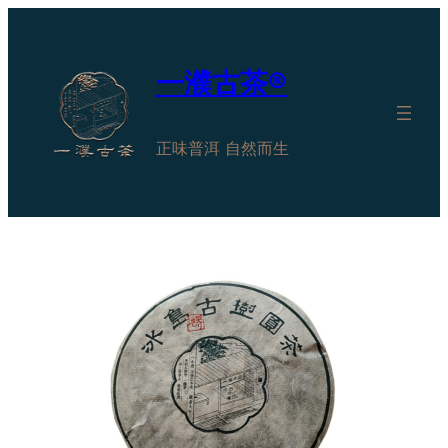
跳
至
内
一濮古茶®
容
正味普洱 自然而生