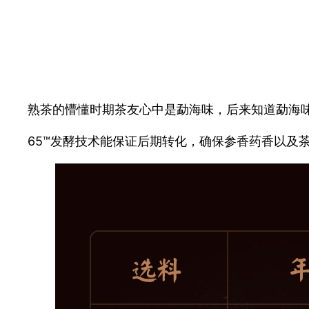
熟茶的懵懂时期茶友心中是勐海味，后来知道勐海味
65™发酵技术能保证后期转化，确保参香药香以及