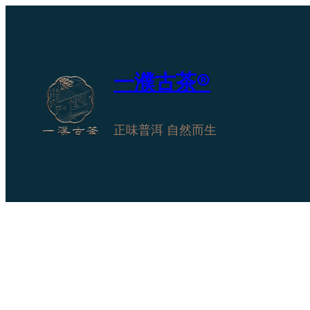
跳
至
内
容
一濮古茶®
正味普洱 自然而生