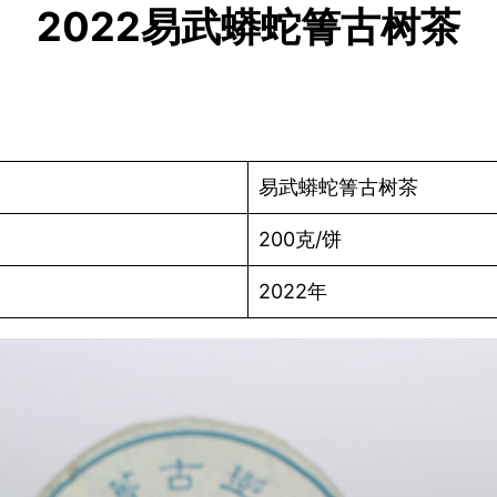
2022易武蟒蛇箐古树茶
易武蟒蛇箐古树茶
200克/饼
2022年