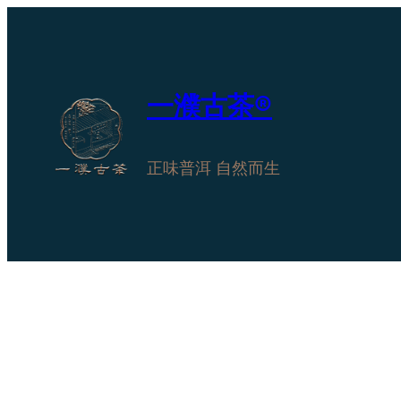
跳
至
内
容
一濮古茶®
正味普洱 自然而生