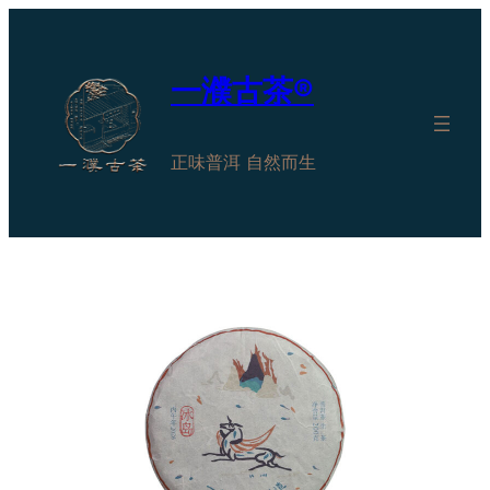
跳
至
内
一濮古茶®
容
正味普洱 自然而生