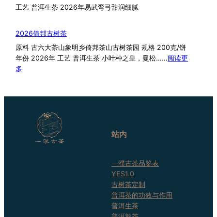
工艺 普洱生茶 2026年易武弯弓甜润细腻
班
章
2026倚邦古树茶
原料 古六大茶山象明乡倚邦茶山古树茶园 规格 200克/饼
年份 2026年 工艺 普洱生茶 小叶种之皇，曼松……
阅读更
：
多
2026
倚
邦
古
树
茶
站内
一濮古茶品鉴表
YES1.0
古树茶定制
普洱茶的功效与作用
普洱生茶
普洱熟茶