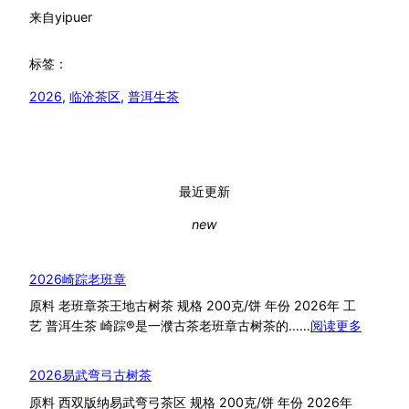
来自
yipuer
标签：
2026
, 
临沧茶区
, 
普洱生茶
最近更新
new
2026崎踪老班章
原料 老班章茶王地古树茶 规格 200克/饼 年份 2026年 工
：
艺 普洱生茶 崎踪®是一濮古茶老班章古树茶的……
阅读更多
2026
崎
2026易武弯弓古树茶
踪
原料 西双版纳易武弯弓茶区 规格 200克/饼 年份 2026年
老