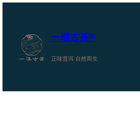
跳
至
内
容
一濮古茶®
正味普洱 自然而生