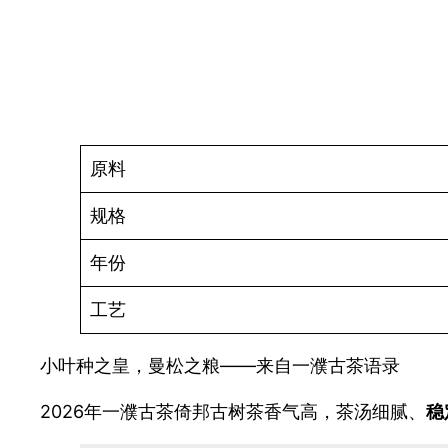
原料
规格
年份
工艺
小叶种之皇，曼松之粮——来自一濮古茶语录
2026年一濮古茶倚邦古树茶香气高，茶汤细腻、
稳