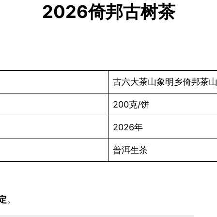
2026倚邦古树茶
古六大茶山象明乡倚邦茶
200克/饼
2026年
普洱生茶
定
。