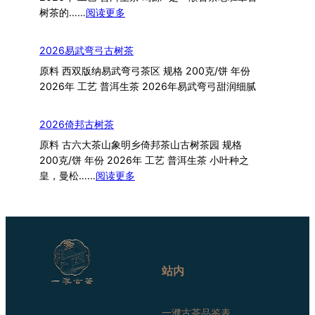
：
树茶的……
阅读更多
2026
崎
2026易武弯弓古树茶
踪
原料 西双版纳易武弯弓茶区 规格 200克/饼 年份
老
2026年 工艺 普洱生茶 2026年易武弯弓甜润细腻
班
章
2026倚邦古树茶
原料 古六大茶山象明乡倚邦茶山古树茶园 规格
200克/饼 年份 2026年 工艺 普洱生茶 小叶种之
：
皇，曼松……
阅读更多
2026
倚
邦
古
树
茶
站内
一濮古茶品鉴表