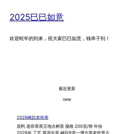
2025巳巳如意
欢迎蛇年的到来，祝大家巳巳如意，钱串子到！
最近更新
new
2026崎踪老班章
原料 老班章茶王地古树茶 规格 200克/饼 年份
2026年 工艺 普洱生茶 崎踪®是一濮古茶老班章古