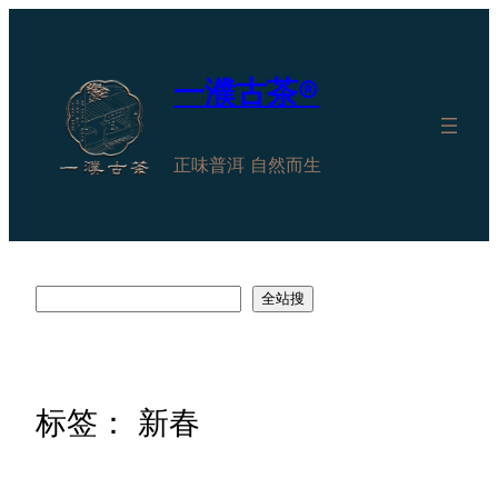
跳
至
内
一濮古茶®
容
正味普洱 自然而生
搜
全站搜
索
标签：
新春